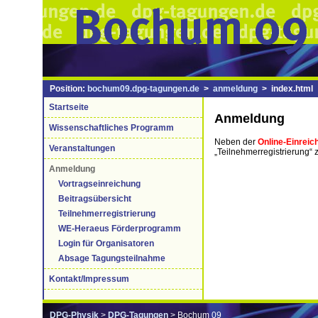
Position:
bochum09.dpg-tagungen.de
>
anmeldung
> index.html
Startseite
Anmeldung
Wissenschaftliches Programm
Neben der
Online-Einreic
Veranstaltungen
„Teilnehmerregistrierung“
Anmeldung
Vortragseinreichung
Beitragsübersicht
Teilnehmerregistrierung
WE-Heraeus Förderprogramm
Login für Organisatoren
Absage Tagungsteilnahme
Kontakt/Impressum
DPG-Physik
>
DPG-Tagungen
> Bochum 09