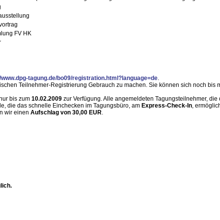
g
ausstellung
vortrag
mlung FV HK
r
//www.dpg-tagung.de/bo09/registration.html?language=de
.
nischen Teilnehmer-Registrierung Gebrauch zu machen. Sie können sich noch bis mi
 nur bis zum
10.02.2009
zur Verfügung. Alle angemeldeten Tagungsteilnehmer, die 
ode, die das schnelle Einchecken im Tagungsbüro, am
Express-Check-In
, ermöglic
n wir einen
Aufschlag von 30,00 EUR
.
lich.