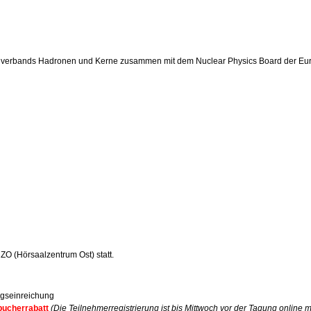
erbands Hadronen und Kerne zusammen mit dem Nuclear Physics Board der Eur
O (Hörsaalzentrum Ost) statt.
agseinreichung
bucherrabatt
(Die Teilnehmerregistrierung ist bis Mittwoch vor der Tagung online m